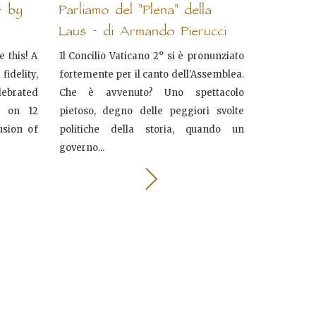
- by
Parliamo del "Plena" della
Laus - di Armando Pierucci
 this! A
Il Concilio Vaticano 2° si è pronunziato
delity,
fortemente per il canto dell'Assemblea.
elebrated
Che è avvenuto? Uno spettacolo
s on 12
pietoso, degno delle peggiori svolte
usion of
politiche della storia, quando un
governo...