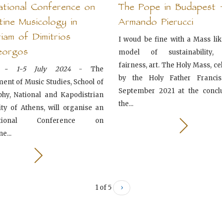
national Conference on
The Pope in Budapest 
tine Musicology in
Armando Pierucci
iam of Dimitrios
I woud be fine with a Mass like
eorgos
model of sustainability, fi
fairness, art. The Holy Mass, c
s - 1-5 July 2024
- The
by the Holy Father Franci
ent of Music Studies, School of
September 2021 at the concl
phy, National and Kapodistrian
the...
ity of Athens, will organise an
national Conference on
e...
1 of 5
›