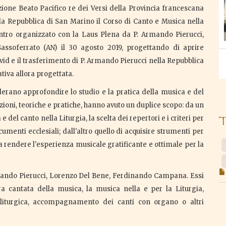
azione Beato Pacifico re dei Versi della Provincia francescana
lla Repubblica di San Marino il Corso di Canto e Musica nella
contro organizzato con la Laus Plena da P. Armando Pierucci,
assoferrato (AN) il 30 agosto 2019, progettando di aprire
ovid e il trasferimento di P. Armando Pierucci nella Repubblica
tiva allora progettata.
derano approfondire lo studio e la pratica della musica e del
ezioni, teoriche e pratiche, hanno avuto un duplice scopo: da un
e del canto nella Liturgia, la scelta dei repertori e i criteri per
menti ecclesiali; dall'altro quello di acquisire strumenti per
a rendere l'esperienza musicale gratificante e ottimale per la
Armando Pierucci, Lorenzo Del Bene, Ferdinando Campana. Essi
ura cantata della musica, la musica nella e per la Liturgia,
e liturgica, accompagnamento dei canti con organo o altri