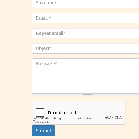
name
Surname
Email
*
Repeat
email
*
Object
*
Message
*
Submit