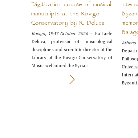
Digitization course of musical
Inter
manucripts at the Rovigo
Byzan
Conservatory by R. Deluca
memor
Balag
Rovigo, 15-17 October 2024
- Raffaele
Deluca, professor of musicological
Athen
disciplines and scientific director of the
Departm
Library of the Rovigo Conservatory of
Philoso
Music, welcomed the Syriac...
Univers
Inter
Byzantin