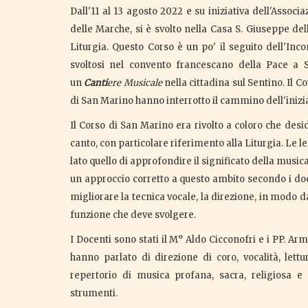
Dall'11 al 13 agosto 2022 e su iniziativa dell'Associ
delle Marche, si è svolto nella Casa S. Giuseppe de
Liturgia. Questo Corso è un po' il seguito dell'In
svoltosi nel convento francescano della Pace a S
un
Canti
ere Musicale
nella cittadina sul Sentino. Il C
di San Marino hanno interrotto il cammino dell'inizia
Il Corso di San Marino era rivolto a coloro che desi
canto, con particolare riferimento alla Liturgia. Le l
lato quello di approfondire il significato della musica 
un approccio corretto a questo ambito secondo i docu
migliorare la tecnica vocale, la direzione, in modo d
funzione che deve svolgere.
I Docenti sono stati il M° Aldo Cicconofri e i PP. 
hanno parlato di direzione di coro, vocalità, lett
repertorio di musica profana, sacra, religiosa 
strumenti.