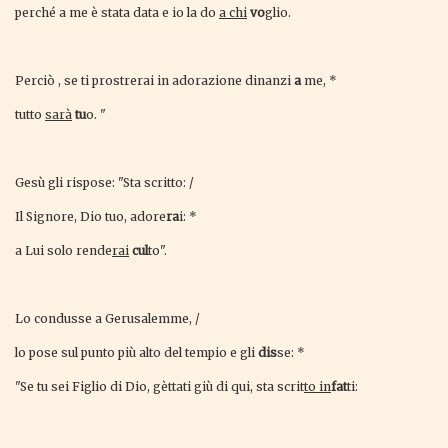
perché a me è stata data e io la do
a chi
vo
glio.
Perciò , se ti prostrerai in adorazione dinanzi
a
me, *
tutto
sarà
tu
o. "
Gesù gli rispose: "Sta scritto: /
Il Signore, Dio tuo, adore
ra
i: *
a Lui solo rende
rai
cul
to".
Lo condusse a Gerusalemme, /
lo pose sul punto più alto del tempio e gli
dis
se: *
"Se tu sei Figlio di Dio, gèttati giù di qui, sta scrit
to in
fat
ti: