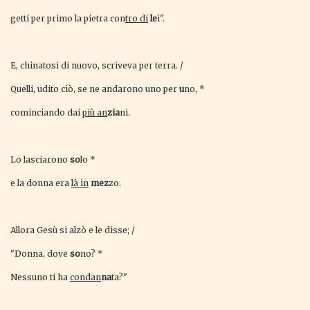
getti per primo la pietra con
tro di
le
i".
E, chinatosi di nuovo, scriveva per terra. /
Quelli, udito ciò, se ne andarono uno per
u
no, *
cominciando dai
più an
zia
ni.
Lo lasciarono
so
lo *
e la donna era
là in
mez
zo.
Allora Gesù si alzò e le disse; /
"Donna, dove
so
no? *
Nessuno ti ha
condan
na
ta?"