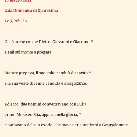
13 marzo 2022
2.da Domenica di Quaresima
Lc 9, 28b-36
Gesù prese con sé Pietro, Giovanni e
Gia
como *
e salì sul monte
a pre
ga
re.
Mentre pregava, il suo volto cambiò d'as
pet
to *
e la sua veste divenne candida e
sfolgo
ran
te.
Ed ecco, due uomini conversavano con Lui: /
erano Mosè ed Elìa, apparsi nella
glo
ria, *
e parlavano del suo èsodo, che stava per compiersi a Ge
rusa
lem
me.