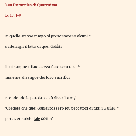
3.za
Domenica di Quaresima
Lc 13, 1-9
In quello stesso tempo si presentarono al
cu
ni *
a riferirgli il fatto di quei
Gali
le
i ,
il cui sangue Pilato aveva fatto
scor
rere *
insieme al sangue dei loro
sacri
fi
ci.
Prendendo la parola, Gesù disse loro: /
"Credete che quei Galilei fossero più peccatori di tutti i Gali
le
i, *
per aver subìto
tale
sor
te?