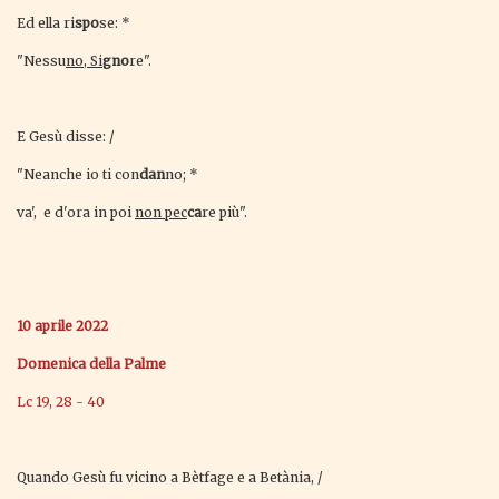
Ed ella ri
spo
se: *
"Nessu
no, Si
gno
re".
E Gesù disse: /
"Neanche io ti con
dan
no; *
va', e d'ora in poi
non pec
ca
re più".
10 aprile 2022
Domenica della Palme
Lc 19, 28 - 40
Quando Gesù fu vicino a Bètfage e a Betània, /