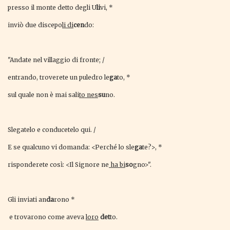
presso il monte detto degli U
li
vi, *
inviò due discepo
li di
cen
do:
"Andate nel villaggio di fronte; /
entrando, troverete un puledro le
ga
to, *
sul quale non è mai sali
to nes
su
no.
Slegatelo e conducetelo qui. /
E se qualcuno vi domanda: <Perché lo sle
ga
te?>, *
risponderete così: <Il Signore ne
ha bi
so
gno>".
Gli inviati an
da
rono *
e trovarono come aveva
loro
det
to.