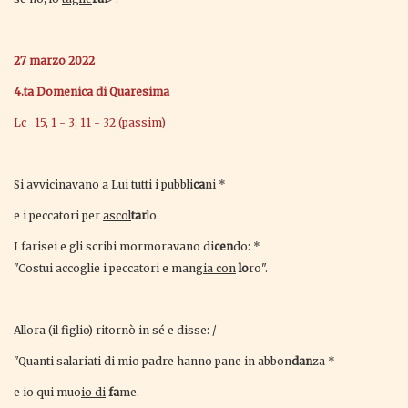
27 marzo 2022
4.ta Domenica di Quaresima
Lc 15, 1 - 3, 11 - 32 (passim)
Si avvicinavano a Lui tutti i pubbli
ca
ni *
e i peccatori per
ascol
tar
lo.
I farisei e gli scribi mormoravano di
cen
do: *
"Costui accoglie i peccatori e man
gia con
lo
ro".
Allora (il figlio) ritornò in sé e disse: /
"Quanti salariati di mio padre hanno pane in abbon
dan
za *
e io qui muo
io di
fa
me.