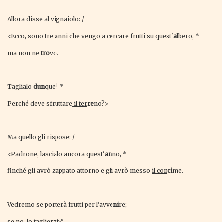
Allora disse al vignaiolo: /
<Ecco, sono tre anni che vengo a cercare frutti su quest'
al
bero, *
ma
non ne
tro
vo.
Taglialo
dun
que! *
Perché deve sfruttare
il ter
re
no?>
Ma quello gli rispose: /
<Padrone, lascialo ancora quest'
an
no, *
finché gli avrò zappato attorno e gli avrò messo
il con
ci
me.
Vedremo se porterà frutti per l'avve
ni
re;
se no, lo
taglie
ra
i>".