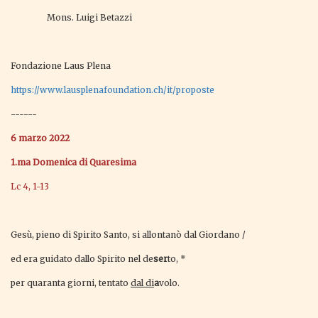
Mons. Luigi Betazzi
Fondazione Laus Plena
https://www.lausplenafoundation.ch/it/proposte
------
6 marzo 2022
1.ma
Domenica di Quaresima
Lc 4, 1-13
Gesù, pieno di Spirito Santo, si allontanò dal Giordano /
ed era guidato dallo Spirito nel de
ser
to, *
per quaranta giorni, tentato
dal di
a
volo.