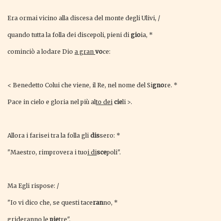
Era ormai vicino alla discesa del monte degli Ulivi, /
quando tutta la folla dei discepoli, pieni di
gio
ia, *
cominciò a lodare Dio
a gran
vo
ce:
< Benedetto Colui che viene, il Re, nel nome del Si
gno
re. *
Pace in cielo e gloria nel più al
to dei
cie
li >.
Allora i farisei tra la folla gli
dis
sero: *
"Maestro, rimprovera i tuo
i di
sce
poli".
Ma Egli rispose: /
"Io vi dico che, se questi tace
ran
no, *
grideran
no le
pie
tre".