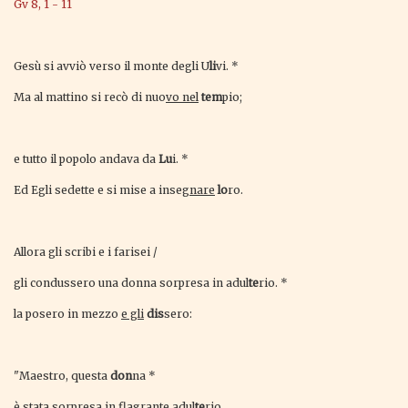
Gv 8, 1 - 11
Gesù si avviò verso il monte degli U
li
vi. *
Ma al mattino si recò di nuo
vo nel
tem
pio;
e tutto il popolo andava da
Lu
i. *
Ed Egli sedette e si mise a inse
gnare
lo
ro.
Allora gli scribi e i farisei /
gli condussero una donna sorpresa in adul
te
rio. *
la posero in mezzo
e gli
dis
sero:
"Maestro, questa
don
na *
è stata sorpresa in flagrante
adul
te
rio.