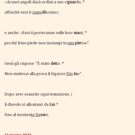
<Ai suoi angeli darà ordini a suo ri
guar
do, *
affinché essi ti
custo
di
scano>;
e anche: <Essi ti porteranno sulle loro
ma
ni, *
perché il tuo piede non inciampi in
una
pie
tra>".
Gesù gli rispose: "È stato
det
to: *
Non metterai alla prova il Signore
Dio
tu
o".
Dopo aver esaurito ogni tentazione, /
il diavolo si allontanò da
Lu
i *
fino al momen
to fis
sa
to.