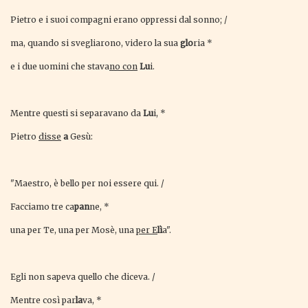
Pietro e i suoi compagni erano oppressi dal sonno; /
ma, quando si svegliarono, videro la sua
glo
ria *
e i due uomini che stava
no con
Lu
i.
Mentre questi si separavano da
Lu
i, *
Pietro
disse
a
Gesù:
"Maestro, è bello per noi essere qui. /
Facciamo tre ca
pan
ne, *
una per Te, una per Mosè, una
per E
lì
a".
Egli non sapeva quello che diceva. /
Mentre così par
la
va, *