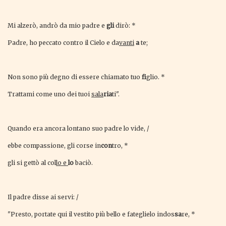
Mi alzerò, andrò da mio padre e
gli
dirò: *
Padre, ho peccato contro il Cielo e da
vanti
a
te;
Non sono più degno di essere chiamato tuo
fi
glio. *
Trattami come uno dei tuoi
sala
ria
ti".
Quando era ancora lontano suo padre lo
vide, /
ebbe compassione, gli corse in
con
tro, *
gli si gettò al col
lo e
lo
baciò.
Il padre disse ai servi: /
"Presto, portate qui il vestito più bello e fateglielo indos
sa
re, *