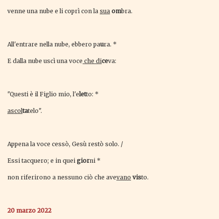
venne una nube e li coprì con la
sua
om
bra.
All'entrare nella nube, ebbero pa
u
ra. *
E dalla nube uscì una voce
che d
i
ce
va:
"Questi è il Figlio mio, l'e
let
to: *
ascol
ta
telo".
Appena la voce cessò, Gesù restò solo. /
Essi tacquero; e in quei
gior
ni *
non riferirono a nessuno ciò che ave
vano
vis
to.
20 marzo 2022