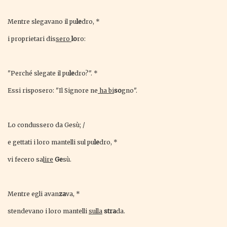
Mentre slegavano il pu
le
dro, *
i proprietari dis
sero
lo
ro:
"Perché slegate il pu
le
dro?". *
Essi risposero: "Il Signore ne
ha bi
so
gno".
Lo condussero da Gesù; /
e gettati i loro mantelli sul pu
le
dro, *
vi fecero sa
lire
Ge
sù.
Mentre egli avan
za
va, *
stendevano i loro mantelli
sulla
stra
da.