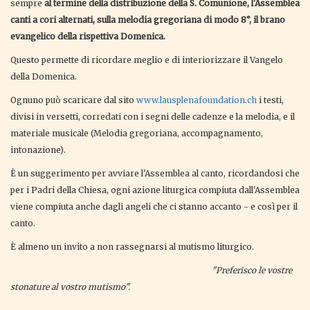
sempre
al termine della distribuzione della S. Comunione, l'Assemblea
canti a cori alternati, sulla melodia gregoriana di modo 8°, il brano
evangelico della rispettiva Domenica.
Questo permette di ricordare meglio e di interiorizzare il Vangelo
della Domenica.
Ognuno può scaricare dal sito
www.lausplenafoundation.ch
i testi,
divisi in versetti, corredati con i segni delle cadenze e la melodia, e il
materiale musicale (Melodia gregoriana, accompagnamento,
intonazione).
È un suggerimento per avviare l'Assemblea al canto, ricordandosi che
per i Padri della Chiesa, ogni azione liturgica compiuta dall'Assemblea
viene compiuta anche dagli angeli che ci stanno accanto - e così per il
canto.
È almeno un invito a non rassegnarsi al mutismo liturgico.
"Preferisco le vostre
stonature al vostro mutismo".