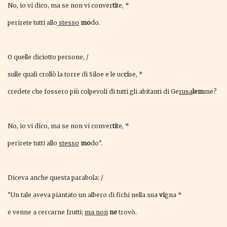
No, io vi dico, ma se non vi conver
ti
te, *
perirete tutti allo
stesso
mo
do.
O quelle diciotto persone, /
sulle quali crollò la torre di Siloe e le uc
ci
se, *
credete che fossero più colpevoli di tutti gli abitanti di Ge
rusa
lem
me?
No, io vi dico, ma se non vi conver
ti
te, *
perirete tutti allo
stesso
mo
do".
Diceva anche questa parabola: /
"Un tale aveva piantato un albero di fichi nella sua
vi
gna *
e venne a cercarne frutti;
ma non
ne
trovò.