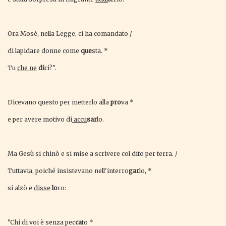
Ora Mosè, nella Legge, ci ha comandato /
di lapidare donne come
que
sta. *
Tu
che ne
di
ci?".
Dicevano questo per metterlo alla
pro
va *
e per avere motivo di
accu
sar
lo.
Ma Gesù si chinò e si mise a scrivere col dito per terra. /
Tuttavia, poiché insistevano nell'interro
gar
lo, *
si alzò e
disse
lo
ro:
"Chi di voi è senza pec
ca
to *