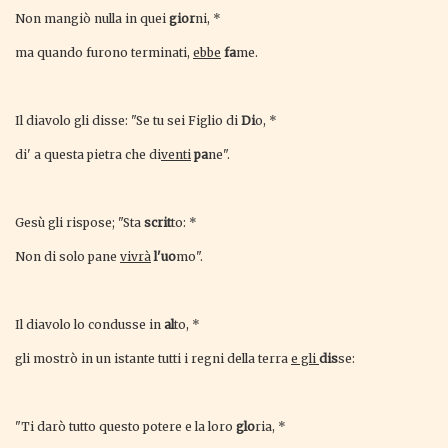
Non mangiò nulla in quei
gior
ni, *
ma quando furono terminati,
ebbe
fa
me.
Il diavolo gli disse: "Se tu sei Figlio di
Di
o, *
di' a questa pietra che di
venti
pa
ne".
Gesù gli rispose; "Sta
scrit
to: *
Non di solo pane
vivrà
l'uo
mo".
Il diavolo lo condusse in
al
to, *
gli mostrò in un istante tutti i regni della terra
e gli
dis
se:
"Ti darò tutto questo potere e la loro
glo
ria, *