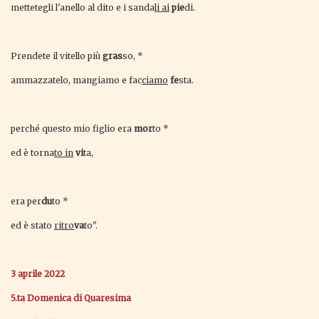
mettetegli l'anello al dito e i sanda
li ai
pie
di.
Prendete il vitello più
gras
so, *
ammazzatelo, mangiamo e fac
ciamo
fe
sta.
perché questo mio figlio era
mor
to *
ed è torna
to in
vi
ta,
era per
du
to *
ed è stato
ritro
va
to".
3 aprile 2022
5.ta Domenica di Quaresima