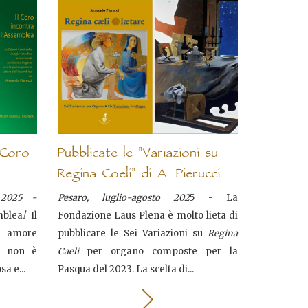
 Coro
Pubblicate le "Variazioni su
Regina Coeli" di A. Pierucci
 2025 -
Pesaro, luglio-agosto 202
5 - La
mblea
!
Il
Fondazione Laus Plena è molto lieta di
 amore
pubblicare le Sei Variazioni su
Regina
ti non è
Caeli
per organo composte per la
sa e...
Pasqua del 2023. La scelta di...