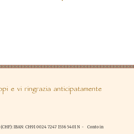
i e vi ringrazia anticipatamente
(CHF): IBAN: CH91 0024 7247 1536 5401 N - Conto in