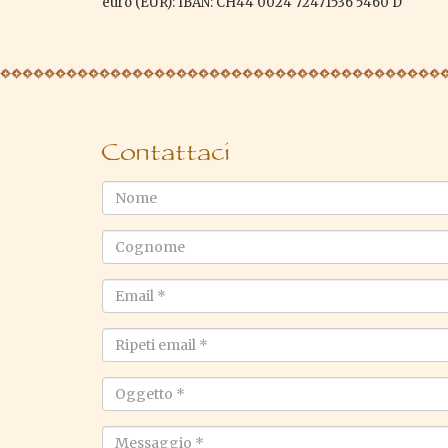
euro (EUR): IBAN: CH44 0024 72471536 5460 D
Contattaci
Nome
Cognome
Email
*
Ripeti
email
*
Oggetto
*