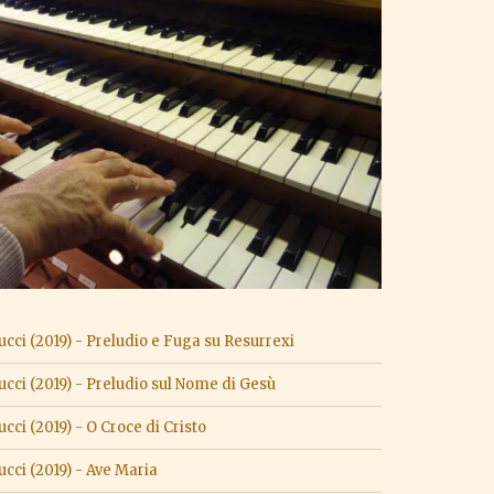
ci (2019) - Preludio e Fuga su Resurrexi
ci (2019) - Preludio sul Nome di Gesù
ci (2019) - O Croce di Cristo
ci (2019) - Ave Maria