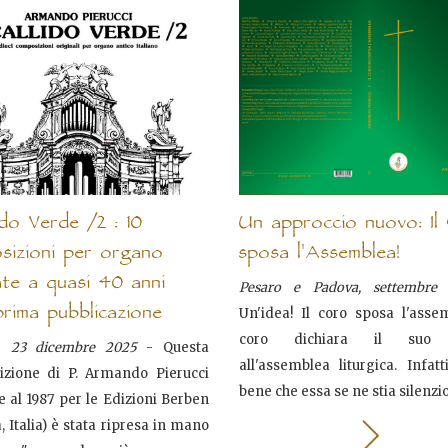
lido Verde /2 : 10
Un approccio nuovo: Il
sizioni per organo
sposa l'Assemblea!
tate a quasi 40 anni
Pesaro e Padova, settembre
prima pubblicazione
Un'idea! Il coro sposa l'asse
coro dichiara il suo
, 23 dicembre 2025
- Questa
all'assemblea liturgica. Infat
zione di P. Armando Pierucci
bene che essa se ne stia silenzio
e al 1987 per le Edizioni Berben
 Italia) è stata ripresa in mano