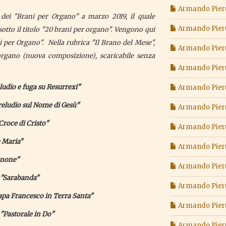
Armando Pieru
 dei "Brani per Organo" a marzo 2019, il quale
Armando Pieru
sotto il titolo "20 brani per organo". Vengono qui
i per Organo". Nella rubrica "Il Brano del Mese",
Armando Pieruc
rgano (nuova composizione), scaricabile senza
Armando Pieruc
ludio e fuga su Resurrexi"
Armando Pieruc
reludio sul Nome di Gesù"
Armando Pieru
roce di Cristo"
Armando Pieru
e Maria"
Armando Pieruc
anone"
Armando Pieruc
 "Sarabanda"
Armando Pieruc
apa Francesco in Terra Santa"
Armando Pieruc
"Pastorale in Do"
Armando Pieruc