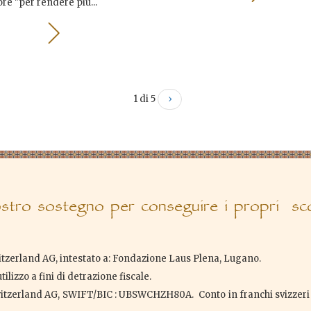
ore "per rendere più...
1 di 5
›
tro sostegno per conseguire i propri scop
tzerland AG, intestato a: Fondazione Laus Plena, Lugano.
lizzo a fini di detrazione fiscale.
itzerland AG, SWIFT/BIC : UBSWCHZH80A. Conto in franchi svizzeri 