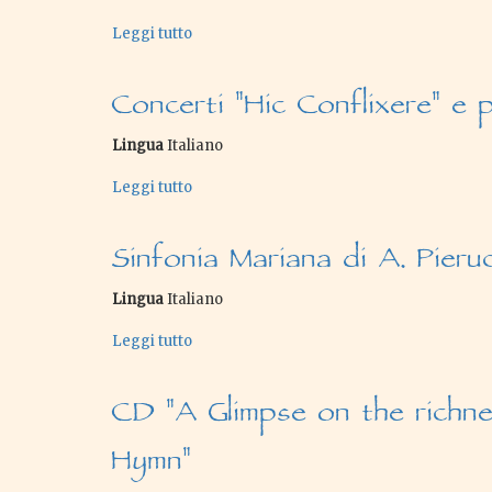
Leggi tutto
su
Conferenze
musicologiche
Concerti "Hic Conflixere" e 
Lingua
Italiano
Leggi tutto
su
Concerti
"Hic
Sinfonia Mariana di A. Pieru
Conflixere"
e
partecipazione
Lingua
Italiano
alle
liturgie
Leggi tutto
su
a
Sinfonia
Gerusalemme
Mariana
CD "A Glimpse on the richne
di
A.
Pierucci
Hymn"