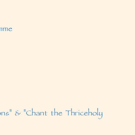
emme
ons" & "Chant the Thriceholy