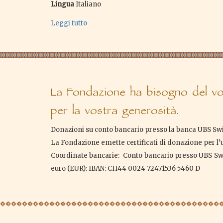
Lingua
Italiano
Leggi tutto
su
CD
"A
Glimpse
on
the
richness
of
La Fondazione ha bisogno del vos
Christian
sacred
per la vostra generosità.
music
Traditions"
Donazioni su conto bancario presso la banca UBS Swi
&
"Chant
La Fondazione emette certificati di donazione per l’uti
the
Coordinate bancarie: Conto bancario presso UBS Sw
Thriceholy
Hymn"
euro (EUR): IBAN: CH44 0024 72471536 5460 D