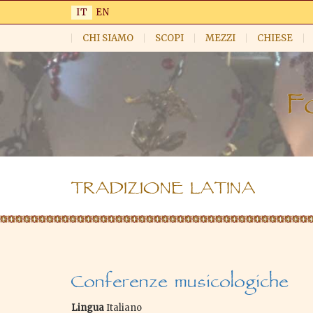
Salta
IT
EN
al
contenuto
CHI SIAMO
SCOPI
MEZZI
CHIESE
principale
TRADIZIONE LATINA
Conferenze musicologiche
Lingua
Italiano